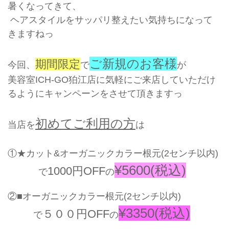
暑くなってきて、
ヘアスタイルをサッパリ整えたい気持ちになって
きますねっ
ご新規のお客様
期間限定
今回、
で
が
美容室ICH-GO狛江店に気軽にご来店していただけ
るようにキャンペーンをさせて頂きますっ
初めてご利用の方
当店を
は
①★カット&オーガニックカラー根元(2センチ以内)
¥5600(税込)
1000円OFF
で
の
②■オーガニックカラー根元(2センチ以内)
¥3350(税込)
５００円OFF
で
の